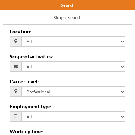
Search
Simple search
Location
:
Scope of activities
:
Career level
:
Employment type
:
Working time
: